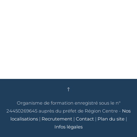
Organisme de formation enregistré sous le n°
24450269645 auprès du préfet de Région Centre -
Nos
localisations
|
Recrutement
|
Contact
|
Plan du site
|
Infos légales