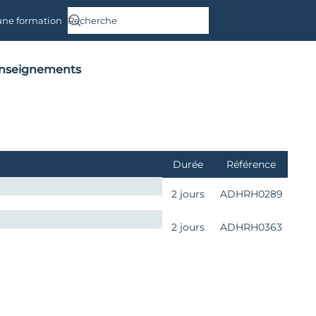
une formation
nseignements
Durée
Référence
2 jours
ADHRH0289
2 jours
ADHRH0363