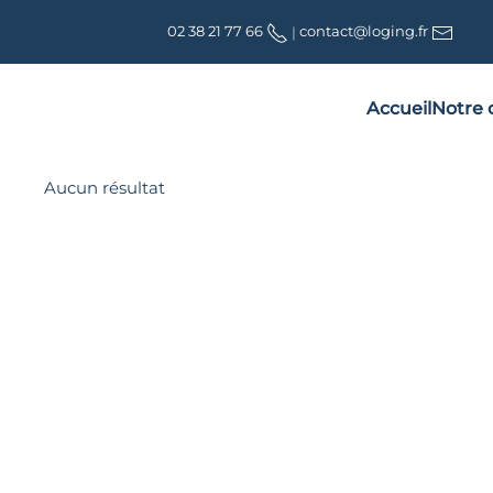
02 38 21 77 66
|
contact@loging.fr
Accueil
Notre o
Aucun résultat