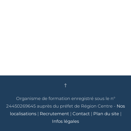
Organisme de formation enregistré sous le n°
24450269645 auprès du préfet de Région Centre -
Nos
localisations
|
Recrutement
|
Contact
|
Plan du site
|
Infos légales